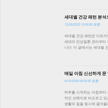
어 구독 모델에 주목하는 가
구독형 모델은 매일의 데이터
트레스 지수까지 한눈에 볼 
세대별 건강 패턴 분석
습니다. 이런 지속적인 관리
12/03/2025 10:00:00 오전
합이 만드는 시너지 가족형 
세대 간 건강 패턴의 차이를
세대별 건강 패턴은 다르지만
와 수면 데이터를 함께 모니
세대의 만성질환 관리부터 자
위 데이터를 기반으로 생활
니다. 이 글에서는 세대별 
를 응원하는데, 이런 작은 
께 살펴봅니다. 세대별 건강
족형 구독 모델을 ‘예방의학
과 혈당을 걱정하고, 30~
경고를 주고 생활습관을 개선하
감으로만 느꼈지만, 요즘은
같은 구독 서비스를 이용하면
매일 아침 신선하게 문
자연스럽게 생기더군요. 부모
4/13/2026 04:30:00 오전
의 건강관리’로 작동합니다. 
줍니다. 예를 들어, 아버지
하루를 시작하는 아침부터 
가 낮으면 회복 루틴을 제안
적인 선택지로 떠오르고 있
대: 스트레스와 피로 누적을
생활의 질을 동시에 끌어올려
변수입니다. 구독형 서비스는