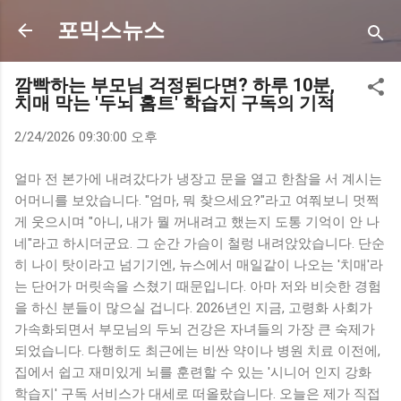
기본 콘텐츠로 건너뛰기
포믹스뉴스
깜빡하는 부모님 걱정된다면? 하루 10분,
치매 막는 '두뇌 홈트' 학습지 구독의 기적
2/24/2026 09:30:00 오후
얼마 전 본가에 내려갔다가 냉장고 문을 열고 한참을 서 계시는
어머니를 보았습니다. "엄마, 뭐 찾으세요?"라고 여쭤보니 멋쩍
게 웃으시며 "아니, 내가 뭘 꺼내려고 했는지 도통 기억이 안 나
네"라고 하시더군요. 그 순간 가슴이 철렁 내려앉았습니다. 단순
히 나이 탓이라고 넘기기엔, 뉴스에서 매일같이 나오는 '치매'라
는 단어가 머릿속을 스쳤기 때문입니다. 아마 저와 비슷한 경험
을 하신 분들이 많으실 겁니다. 2026년인 지금, 고령화 사회가
가속화되면서 부모님의 두뇌 건강은 자녀들의 가장 큰 숙제가
되었습니다. 다행히도 최근에는 비싼 약이나 병원 치료 이전에,
집에서 쉽고 재미있게 뇌를 훈련할 수 있는 '시니어 인지 강화
학습지' 구독 서비스가 대세로 떠올랐습니다. 오늘은 제가 직접