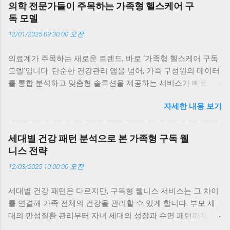
의학 전문가들이 주목하는 가족형 헬스케어 구
독 모델
12/01/2025 09:30:00 오전
의료계가 주목하는 새로운 트렌드, 바로 ‘가족형 헬스케어 구독
모델’입니다. 단순한 건강관리 앱을 넘어, 가족 구성원의 데이터
를 통합 분석하고 맞춤형 솔루션을 제공하는 서비스가 빠르게
확산되고 있습니다. 이 글에서는 의학 전문가들이 왜 이 모델에
자세한 내용 보기
주목하는지, 실제 의료 현장에서 어떤 변화를 만들어내고 있는
지, 그리고 가족 단위 구독이 개인 건강관리보다 더 효과적인 이
유를 구체적인 사례와 함께 살펴봅니다. 의료계가 주목하는 이
세대별 건강 패턴 분석으로 본 가족형 구독 웰
유, ‘지속성과 데이터’ 의학 전문가들이 가족형 헬스케어 구독 모
니스 전략
델에 주목하는 가장 큰 이유는 ‘지속성’과 ‘데이터의 정밀도’입니
12/03/2025 10:00:00 오전
다. 기존의 건강관리는 일회성 검진에 의존했지만, 구독형 모델
은 매일의 데이터를 통해 건강의 흐름을 추적합니다. 예를 들어,
세대별 건강 패턴은 다르지만, 구독형 웰니스 서비스는 그 차이
부모님의 혈압 변화, 자녀의 수면 패턴, 나의 스트레스 지수까지
를 연결해 가족 전체의 건강을 관리할 수 있게 합니다. 부모 세
한눈에 볼 수 있죠. 저도 부모님께 구독 서비스를 선물한 뒤, 매
대의 만성질환 관리부터 자녀 세대의 성장과 수면 패턴까지, AI
주 리포트를 함께 보며 식단을 조정하고 있습니다. 이런 지속적
와 데이터 기반 구독 서비스가 세대별 맞춤 전략을 제시합니다.