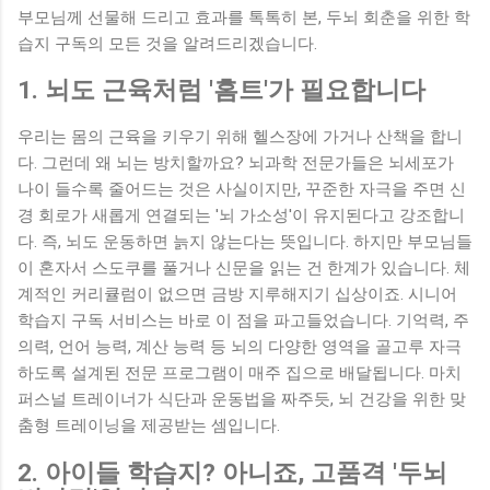
부모님께 선물해 드리고 효과를 톡톡히 본, 두뇌 회춘을 위한 학
습지 구독의 모든 것을 알려드리겠습니다.
1. 뇌도 근육처럼 '홈트'가 필요합니다
우리는 몸의 근육을 키우기 위해 헬스장에 가거나 산책을 합니
다. 그런데 왜 뇌는 방치할까요? 뇌과학 전문가들은 뇌세포가
나이 들수록 줄어드는 것은 사실이지만, 꾸준한 자극을 주면 신
경 회로가 새롭게 연결되는 '뇌 가소성'이 유지된다고 강조합니
다. 즉, 뇌도 운동하면 늙지 않는다는 뜻입니다. 하지만 부모님들
이 혼자서 스도쿠를 풀거나 신문을 읽는 건 한계가 있습니다. 체
계적인 커리큘럼이 없으면 금방 지루해지기 십상이죠. 시니어
학습지 구독 서비스는 바로 이 점을 파고들었습니다. 기억력, 주
의력, 언어 능력, 계산 능력 등 뇌의 다양한 영역을 골고루 자극
하도록 설계된 전문 프로그램이 매주 집으로 배달됩니다. 마치
퍼스널 트레이너가 식단과 운동법을 짜주듯, 뇌 건강을 위한 맞
춤형 트레이닝을 제공받는 셈입니다.
2. 아이들 학습지? 아니죠, 고품격 '두뇌