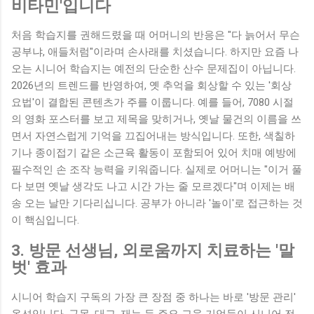
비타민'입니다
처음 학습지를 권해드렸을 때 어머니의 반응은 "다 늙어서 무슨
공부냐, 애들처럼"이라며 손사래를 치셨습니다. 하지만 요즘 나
오는 시니어 학습지는 예전의 단순한 산수 문제집이 아닙니다.
2026년의 트렌드를 반영하여, 옛 추억을 회상할 수 있는 '회상
요법'이 결합된 콘텐츠가 주를 이룹니다. 예를 들어, 7080 시절
의 영화 포스터를 보고 제목을 맞히거나, 옛날 물건의 이름을 쓰
면서 자연스럽게 기억을 끄집어내는 방식입니다. 또한, 색칠하
기나 종이접기 같은 소근육 활동이 포함되어 있어 치매 예방에
필수적인 손 조작 능력을 키워줍니다. 실제로 어머니는 "이거 풀
다 보면 옛날 생각도 나고 시간 가는 줄 모르겠다"며 이제는 배
송 오는 날만 기다리십니다. 공부가 아니라 '놀이'로 접근하는 것
이 핵심입니다.
3. 방문 선생님, 외로움까지 치료하는 '말
벗' 효과
시니어 학습지 구독의 가장 큰 장점 중 하나는 바로 '방문 관리'
옵션입니다. 구몬, 대교, 재능 등 주요 교육 기업들이 시니어 전