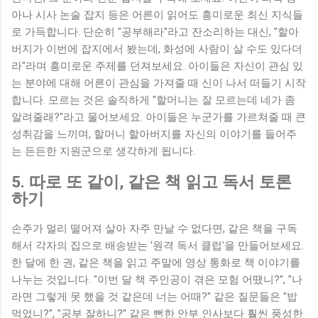
아나 시사 논술 잡지 등은 어른이 읽어도 흥미로운 최신 지식들
로 가득합니다. 단순히 "공부해라"라고 잔소리하는 대신, "할아
버지가 이번에 잡지에서 봤는데, 화성에 사람이 살 수도 있다더
라"라며 흥미로운 주제를 던져보세요. 아이들은 자신이 관심 있
는 분야에 대해 어른이 관심을 가져줄 때 신이 나서 떠들기 시작
합니다. 모르는 것은 솔직하게 "할머니는 잘 모르는데 네가 좀
알려줄래?"라고 물어보세요. 아이들은 누군가를 가르쳐줄 때 큰
성취감을 느끼며, 할머니 할아버지를 자신의 이야기를 들어주
는 든든한 지원군으로 생각하게 됩니다.
5. 따로 또 같이, 같은 책 읽고 독서 토론
하기
손주가 멀리 떨어져 살아 자주 만날 수 없다면, 같은 책을 구독
해서 각자의 집으로 배송받는 '원격 독서 클럽'을 만들어보세요.
한 달에 한 권, 같은 책을 읽고 주말에 영상 통화로 책 이야기를
나누는 것입니다. "이번 달 책 주인공이 겪은 모험 어땠니?", "나
라면 그렇게 못 했을 것 같은데 너는 어때?" 같은 질문들은 "밥
먹었니?", "공부 잘하니?" 같은 뻔한 안부 인사보다 훨씬 풍성한