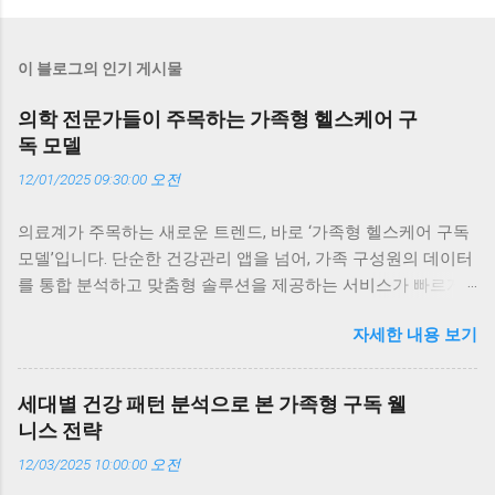
이 블로그의 인기 게시물
의학 전문가들이 주목하는 가족형 헬스케어 구
독 모델
12/01/2025 09:30:00 오전
의료계가 주목하는 새로운 트렌드, 바로 ‘가족형 헬스케어 구독
모델’입니다. 단순한 건강관리 앱을 넘어, 가족 구성원의 데이터
를 통합 분석하고 맞춤형 솔루션을 제공하는 서비스가 빠르게
확산되고 있습니다. 이 글에서는 의학 전문가들이 왜 이 모델에
자세한 내용 보기
주목하는지, 실제 의료 현장에서 어떤 변화를 만들어내고 있는
지, 그리고 가족 단위 구독이 개인 건강관리보다 더 효과적인 이
유를 구체적인 사례와 함께 살펴봅니다. 의료계가 주목하는 이
세대별 건강 패턴 분석으로 본 가족형 구독 웰
유, ‘지속성과 데이터’ 의학 전문가들이 가족형 헬스케어 구독 모
니스 전략
델에 주목하는 가장 큰 이유는 ‘지속성’과 ‘데이터의 정밀도’입니
12/03/2025 10:00:00 오전
다. 기존의 건강관리는 일회성 검진에 의존했지만, 구독형 모델