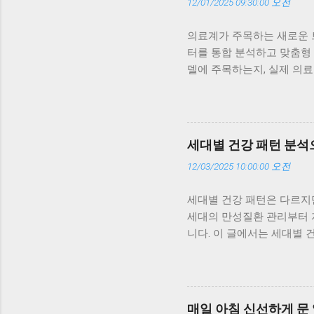
12/01/2025 09:30:00 오전
의료계가 주목하는 새로운 트
터를 통합 분석하고 맞춤형
델에 주목하는지, 실제 의료
적인 이유를 구체적인 사례와
어 구독 모델에 주목하는 가
구독형 모델은 매일의 데이터
트레스 지수까지 한눈에 볼 
세대별 건강 패턴 분석
습니다. 이런 지속적인 관리
12/03/2025 10:00:00 오전
합이 만드는 시너지 가족형 
세대 간 건강 패턴의 차이를
세대별 건강 패턴은 다르지만
와 수면 데이터를 함께 모니
세대의 만성질환 관리부터 자
위 데이터를 기반으로 생활
니다. 이 글에서는 세대별 
를 응원하는데, 이런 작은 
께 살펴봅니다. 세대별 건강
족형 구독 모델을 ‘예방의학
과 혈당을 걱정하고, 30~
경고를 주고 생활습관을 개선하
감으로만 느꼈지만, 요즘은
같은 구독 서비스를 이용하면
매일 아침 신선하게 문