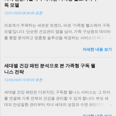
독 모델
12/01/2025 09:30:00 오전
의료계가 주목하는 새로운 트렌드, 바로 ‘가족형 헬스케어 구독
모델’입니다. 단순한 건강관리 앱을 넘어, 가족 구성원의 데이터
를 통합 분석하고 맞춤형 솔루션을 제공하는 서비스가 빠르게
확산되고 있습니다. 이 글에서는 의학 전문가들이 왜 이 모델에
자세한 내용 보기
주목하는지, 실제 의료 현장에서 어떤 변화를 만들어내고 있는
지, 그리고 가족 단위 구독이 개인 건강관리보다 더 효과적인 이
유를 구체적인 사례와 함께 살펴봅니다. 의료계가 주목하는 이
세대별 건강 패턴 분석으로 본 가족형 구독 웰
유, ‘지속성과 데이터’ 의학 전문가들이 가족형 헬스케어 구독 모
니스 전략
델에 주목하는 가장 큰 이유는 ‘지속성’과 ‘데이터의 정밀도’입니
12/03/2025 10:00:00 오전
다. 기존의 건강관리는 일회성 검진에 의존했지만, 구독형 모델
은 매일의 데이터를 통해 건강의 흐름을 추적합니다. 예를 들어,
세대별 건강 패턴은 다르지만, 구독형 웰니스 서비스는 그 차이
부모님의 혈압 변화, 자녀의 수면 패턴, 나의 스트레스 지수까지
를 연결해 가족 전체의 건강을 관리할 수 있게 합니다. 부모 세
한눈에 볼 수 있죠. 저도 부모님께 구독 서비스를 선물한 뒤, 매
대의 만성질환 관리부터 자녀 세대의 성장과 수면 패턴까지, AI
주 리포트를 함께 보며 식단을 조정하고 있습니다. 이런 지속적
와 데이터 기반 구독 서비스가 세대별 맞춤 전략을 제시합니다.
인 관리가 결국 질병 예방의 핵심이라는 점에서 의료계의 관심