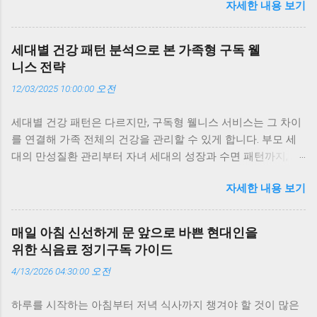
자세한 내용 보기
주목하는지, 실제 의료 현장에서 어떤 변화를 만들어내고 있는
지, 그리고 가족 단위 구독이 개인 건강관리보다 더 효과적인 이
유를 구체적인 사례와 함께 살펴봅니다. 의료계가 주목하는 이
세대별 건강 패턴 분석으로 본 가족형 구독 웰
유, ‘지속성과 데이터’ 의학 전문가들이 가족형 헬스케어 구독 모
니스 전략
델에 주목하는 가장 큰 이유는 ‘지속성’과 ‘데이터의 정밀도’입니
12/03/2025 10:00:00 오전
다. 기존의 건강관리는 일회성 검진에 의존했지만, 구독형 모델
은 매일의 데이터를 통해 건강의 흐름을 추적합니다. 예를 들어,
세대별 건강 패턴은 다르지만, 구독형 웰니스 서비스는 그 차이
부모님의 혈압 변화, 자녀의 수면 패턴, 나의 스트레스 지수까지
를 연결해 가족 전체의 건강을 관리할 수 있게 합니다. 부모 세
한눈에 볼 수 있죠. 저도 부모님께 구독 서비스를 선물한 뒤, 매
대의 만성질환 관리부터 자녀 세대의 성장과 수면 패턴까지, AI
주 리포트를 함께 보며 식단을 조정하고 있습니다. 이런 지속적
와 데이터 기반 구독 서비스가 세대별 맞춤 전략을 제시합니다.
인 관리가 결국 질병 예방의 핵심이라는 점에서 의료계의 관심
자세한 내용 보기
이 글에서는 세대별 건강 데이터를 분석해 가족형 구독 웰니스
이 커지고 있습니다. 가족 단위 데이터 통합이 만드는 시너지 가
가 어떻게 일상 속 건강 루틴을 바꾸는지 실제 경험과 함께 살펴
족형 구독 모델의 가장 큰 장점은 ‘데이터 통합’입니다. 가족 구
봅니다. 세대별 건강 패턴, 구독으로 연결하다 가족은 함께 살지
성원의 건강 데이터를 함께 관리하면, 세대 간 건강 패턴의 차이
매일 아침 신선하게 문 앞으로 바쁜 현대인을
만 건강의 리듬은 세대마다 다릅니다. 부모님은 혈압과 혈당을
를 쉽게 파악할 수 있습니다. 예를 들어, 부모님은 혈압과 혈당,
위한 식음료 정기구독 가이드
걱정하고, 30~40대는 스트레스와 피로 누적이 문제이며, 아이
자녀는 성장 데이터, 나는 스트레스와 수면 데이터를 함께 모니
4/13/2026 04:30:00 오전
들은 성장과 수면이 핵심이죠. 예전엔 이런 차이를 감으로만 느
터링할 수 있죠. 이런 통합 데이터는 의료진에게도 유용합니다.
꼈지만, 요즘은 구독형 헬스케어 서비스가 데이터를 통해 세대
실제로 일부 병원에서는 가족 단위 데이터를 기반으로 생활습
하루를 시작하는 아침부터 저녁 식사까지 챙겨야 할 것이 많은
별 건강 패턴을 분석해줍니다. 저도 가족 모두가 같은 구독 서비
관 개선 프로그램을 제안하고 있습니다. 저희 집도 가족 건강 점