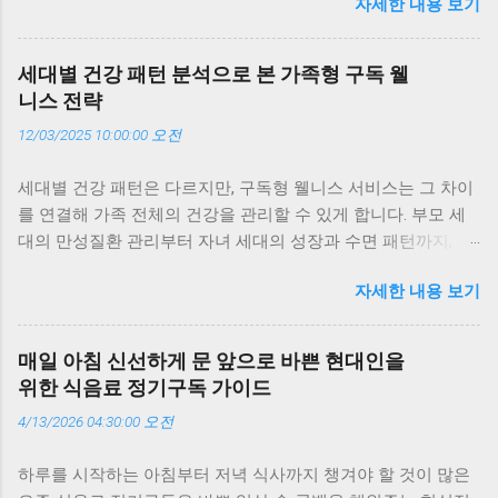
자세한 내용 보기
주목하는지, 실제 의료 현장에서 어떤 변화를 만들어내고 있는
지, 그리고 가족 단위 구독이 개인 건강관리보다 더 효과적인 이
유를 구체적인 사례와 함께 살펴봅니다. 의료계가 주목하는 이
세대별 건강 패턴 분석으로 본 가족형 구독 웰
유, ‘지속성과 데이터’ 의학 전문가들이 가족형 헬스케어 구독 모
니스 전략
델에 주목하는 가장 큰 이유는 ‘지속성’과 ‘데이터의 정밀도’입니
12/03/2025 10:00:00 오전
다. 기존의 건강관리는 일회성 검진에 의존했지만, 구독형 모델
은 매일의 데이터를 통해 건강의 흐름을 추적합니다. 예를 들어,
세대별 건강 패턴은 다르지만, 구독형 웰니스 서비스는 그 차이
부모님의 혈압 변화, 자녀의 수면 패턴, 나의 스트레스 지수까지
를 연결해 가족 전체의 건강을 관리할 수 있게 합니다. 부모 세
한눈에 볼 수 있죠. 저도 부모님께 구독 서비스를 선물한 뒤, 매
대의 만성질환 관리부터 자녀 세대의 성장과 수면 패턴까지, AI
주 리포트를 함께 보며 식단을 조정하고 있습니다. 이런 지속적
와 데이터 기반 구독 서비스가 세대별 맞춤 전략을 제시합니다.
인 관리가 결국 질병 예방의 핵심이라는 점에서 의료계의 관심
자세한 내용 보기
이 글에서는 세대별 건강 데이터를 분석해 가족형 구독 웰니스
이 커지고 있습니다. 가족 단위 데이터 통합이 만드는 시너지 가
가 어떻게 일상 속 건강 루틴을 바꾸는지 실제 경험과 함께 살펴
족형 구독 모델의 가장 큰 장점은 ‘데이터 통합’입니다. 가족 구
봅니다. 세대별 건강 패턴, 구독으로 연결하다 가족은 함께 살지
성원의 건강 데이터를 함께 관리하면, 세대 간 건강 패턴의 차이
매일 아침 신선하게 문 앞으로 바쁜 현대인을
만 건강의 리듬은 세대마다 다릅니다. 부모님은 혈압과 혈당을
를 쉽게 파악할 수 있습니다. 예를 들어, 부모님은 혈압과 혈당,
위한 식음료 정기구독 가이드
걱정하고, 30~40대는 스트레스와 피로 누적이 문제이며, 아이
자녀는 성장 데이터, 나는 스트레스와 수면 데이터를 함께 모니
4/13/2026 04:30:00 오전
들은 성장과 수면이 핵심이죠. 예전엔 이런 차이를 감으로만 느
터링할 수 있죠. 이런 통합 데이터는 의료진에게도 유용합니다.
꼈지만, 요즘은 구독형 헬스케어 서비스가 데이터를 통해 세대
실제로 일부 병원에서는 가족 단위 데이터를 기반으로 생활습
하루를 시작하는 아침부터 저녁 식사까지 챙겨야 할 것이 많은
별 건강 패턴을 분석해줍니다. 저도 가족 모두가 같은 구독 서비
관 개선 프로그램을 제안하고 있습니다. 저희 집도 가족 건강 점