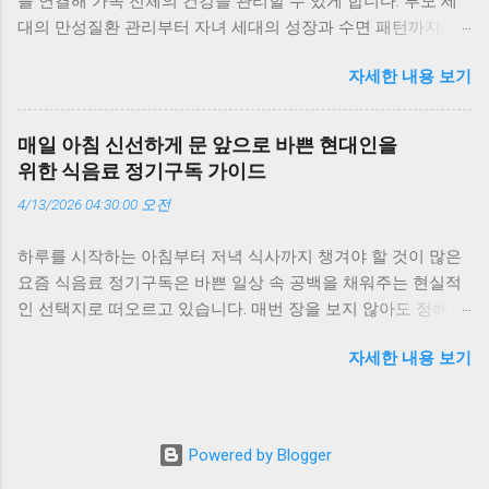
를 연결해 가족 전체의 건강을 관리할 수 있게 합니다. 부모 세
한눈에 볼 수 있죠. 저도 부모님께 구독 서비스를 선물한 뒤, 매
대의 만성질환 관리부터 자녀 세대의 성장과 수면 패턴까지, AI
주 리포트를 함께 보며 식단을 조정하고 있습니다. 이런 지속적
와 데이터 기반 구독 서비스가 세대별 맞춤 전략을 제시합니다.
인 관리가 결국 질병 예방의 핵심이라는 점에서 의료계의 관심
자세한 내용 보기
이 글에서는 세대별 건강 데이터를 분석해 가족형 구독 웰니스
이 커지고 있습니다. 가족 단위 데이터 통합이 만드는 시너지 가
가 어떻게 일상 속 건강 루틴을 바꾸는지 실제 경험과 함께 살펴
족형 구독 모델의 가장 큰 장점은 ‘데이터 통합’입니다. 가족 구
봅니다. 세대별 건강 패턴, 구독으로 연결하다 가족은 함께 살지
성원의 건강 데이터를 함께 관리하면, 세대 간 건강 패턴의 차이
매일 아침 신선하게 문 앞으로 바쁜 현대인을
만 건강의 리듬은 세대마다 다릅니다. 부모님은 혈압과 혈당을
를 쉽게 파악할 수 있습니다. 예를 들어, 부모님은 혈압과 혈당,
위한 식음료 정기구독 가이드
걱정하고, 30~40대는 스트레스와 피로 누적이 문제이며, 아이
자녀는 성장 데이터, 나는 스트레스와 수면 데이터를 함께 모니
4/13/2026 04:30:00 오전
들은 성장과 수면이 핵심이죠. 예전엔 이런 차이를 감으로만 느
터링할 수 있죠. 이런 통합 데이터는 의료진에게도 유용합니다.
꼈지만, 요즘은 구독형 헬스케어 서비스가 데이터를 통해 세대
실제로 일부 병원에서는 가족 단위 데이터를 기반으로 생활습
하루를 시작하는 아침부터 저녁 식사까지 챙겨야 할 것이 많은
별 건강 패턴을 분석해줍니다. 저도 가족 모두가 같은 구독 서비
관 개선 프로그램을 제안하고 있습니다. 저희 집도 가족 건강 점
요즘 식음료 정기구독은 바쁜 일상 속 공백을 채워주는 현실적
스를 이용하면서, 각자의 건강 리포트를 한눈에 볼 수 있게 됐습
수를 공유하면서 서로의 변화를 응원하는데, 이런 작은 참여가
인 선택지로 떠오르고 있습니다. 매번 장을 보지 않아도 정해진
니다. 덕분에 “누가 더 걸었나?” 같은 대화가 자연스럽게 생기더
건강 루틴을 자연스럽게 만들어줍니다. 전문가들이 말하는 ‘예
시간에 신선한 식음료가 도착하는 경험은 시간 관리와 식생활
군요. 부모 세대: 만성질환 관리와 회복 중심의 구독 서비스 부
방 중심’의 전환 의학계는 가족형 구독 모델을 ‘예방의학의 실현
자세한 내용 보기
의 질을 동시에 끌어올려 줍니다. 이 글에서는 식음료 정기구독
모님 세대에게 구독형 웰니스는 ‘예방 중심의 건강관리’로 작동
형 모델’로 평가합니다. 질병이 발생한 후 치료하는 방식에서 벗
을 처음 접하는 분들도 실패 없이 선택할 수 있도록 핵심 기준과
합니다. 혈압, 혈당, 수면 패턴 같은 데이터를 매일 기록하고, AI
어나, 데이터를 통해 조기 경고를 주고 생활습관을 개선하는 방
활용 방법을 정리해 드립니다. 식음료 정기구독이 주는 가장 큰
가 이를 분석해 위험 신호를 조기에 알려줍니다. 예를 들어, 아
향으로 전환되고 있기 때문이죠. 예를 들어, AI가 부...
변화 식음료 정기구독의 핵심 가치는 반복되는 의사결정을 줄
버지의 혈압이 평소보다 높게 유지되면 “염분 섭취를 줄이세
Powered by Blogger
여준다는 점입니다. 무엇을 먹을지 고민하고 구매하는 과정이
요”라는 알림이 오고, 어머니의 수면 점수가 낮으면 회복 루틴을