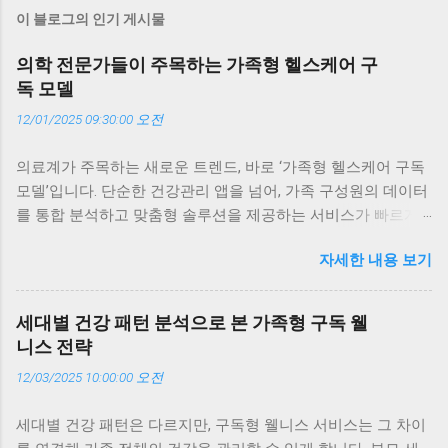
이 블로그의 인기 게시물
의학 전문가들이 주목하는 가족형 헬스케어 구
독 모델
12/01/2025 09:30:00 오전
의료계가 주목하는 새로운 트렌드, 바로 ‘가족형 헬스케어 구독
모델’입니다. 단순한 건강관리 앱을 넘어, 가족 구성원의 데이터
를 통합 분석하고 맞춤형 솔루션을 제공하는 서비스가 빠르게
확산되고 있습니다. 이 글에서는 의학 전문가들이 왜 이 모델에
자세한 내용 보기
주목하는지, 실제 의료 현장에서 어떤 변화를 만들어내고 있는
지, 그리고 가족 단위 구독이 개인 건강관리보다 더 효과적인 이
유를 구체적인 사례와 함께 살펴봅니다. 의료계가 주목하는 이
세대별 건강 패턴 분석으로 본 가족형 구독 웰
유, ‘지속성과 데이터’ 의학 전문가들이 가족형 헬스케어 구독 모
니스 전략
델에 주목하는 가장 큰 이유는 ‘지속성’과 ‘데이터의 정밀도’입니
12/03/2025 10:00:00 오전
다. 기존의 건강관리는 일회성 검진에 의존했지만, 구독형 모델
은 매일의 데이터를 통해 건강의 흐름을 추적합니다. 예를 들어,
세대별 건강 패턴은 다르지만, 구독형 웰니스 서비스는 그 차이
부모님의 혈압 변화, 자녀의 수면 패턴, 나의 스트레스 지수까지